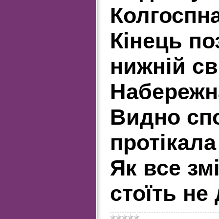
Колгоспна
Кінець по
нижній св
Набережна
Видно спо
протікала 
Як все зм
стоїть не