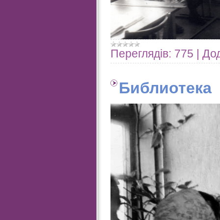
Переглядів:
775
|
Дод
Библиотека