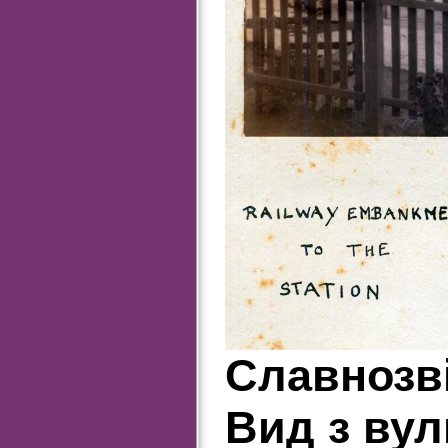
Славнозві
Вид з вул