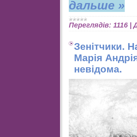
дальше »
Переглядів:
1116
|
Зенітчики. 
Марія Андрі
невідома.