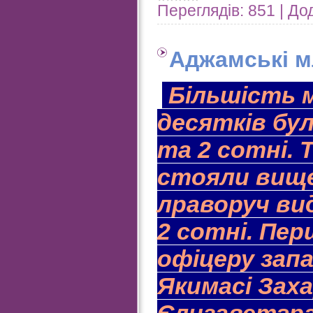
Переглядів:
851
|
Дод
Аджамські м
Більшість м
десятків бул
та 2 сотні. 
стояли вище
лраворуч ви
2 сотні. Пе
офіцеру зап
Якимасі Зах
Єлизаветгра