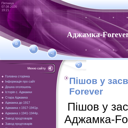
Пятница
07.08.2026
19:21
Аджамка-Foreve
Меню сайту
Головна сторінка
Пішов у засв
Інформація про сайт
Дошка оголошень
Forever
Історія с. Аджамки
Стара Аджамка
Пішов у зас
Аджамка до 1917
Аджамка з 1917-1941р.
Аджамка з 1941-1944р.
Аджамка-Fo
Завод продтоварів
Завод продтоварів