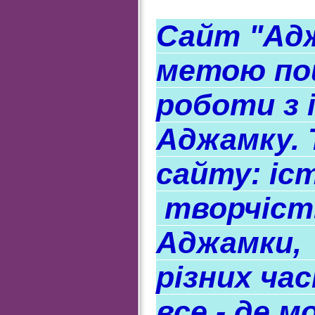
Сайт "Адж
метою пош
роботи з 
Аджамку. 
сайту: іст
творчість
Аджамки, 
різних час
все - де 