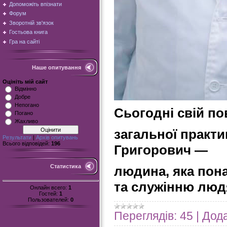
Допоможіть впізнати
Форум
Зворотній зв'язок
Гостьова книга
Гра на сайті
Наше опитування
Оцініть мій сайт
Відмінно
Добре
Непогано
Сьогодні свій по
Погано
Жахливо
загальної практи
Результати
|
Архів опитувань
Всього відповідей:
196
Григорович —
Статистика
людина, яка пона
та служінню лю
Онлайн всего:
1
Гостей:
1
Пользователей:
0
Переглядів:
45
|
Дода