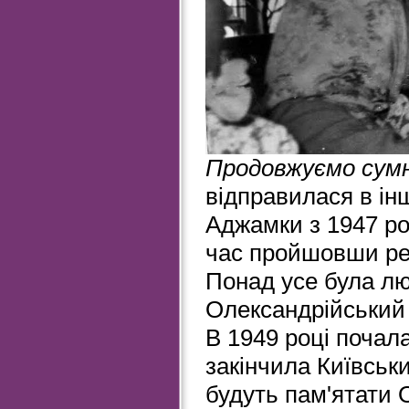
Продовжуємо сум
відправилася в інш
Аджамки з 1947 ро
час пройшовши реп
Понад усе була лю
Олександрійський т
В 1949 році почал
закінчила Київськ
будуть пам'ятати 