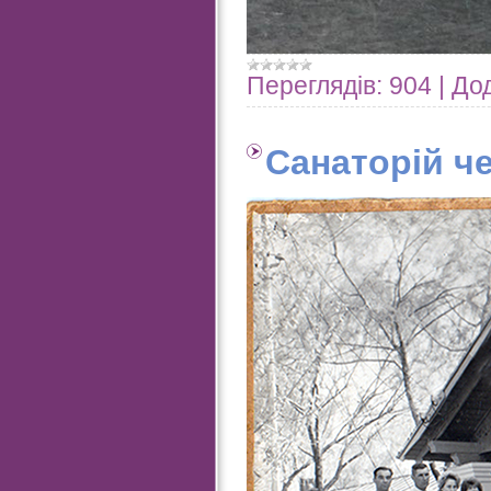
Переглядів:
904
|
Дод
Санаторій че