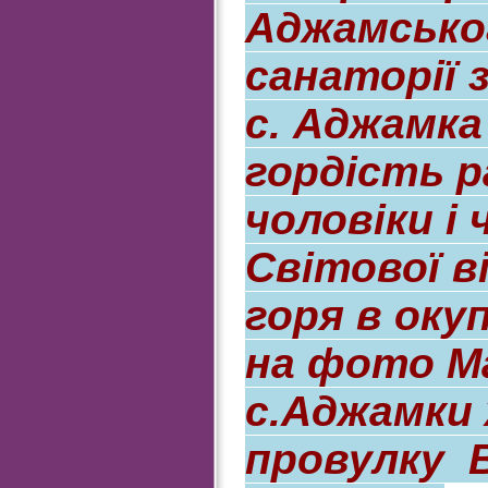
Аджамськог
санаторії 
с. Аджамка
гордість р
чоловіки і
Світової в
горя в оку
на фото Ма
с.Аджамки
провулку 