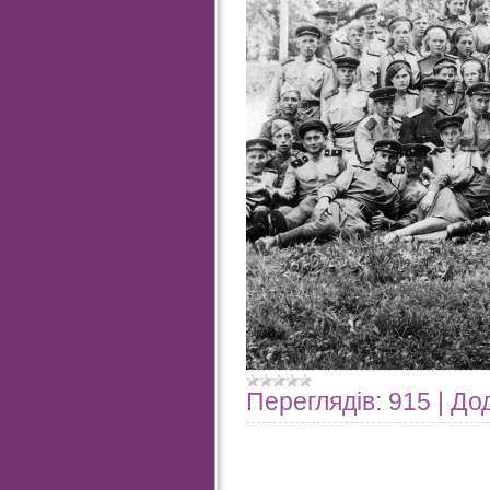
Переглядів:
915
|
Дод