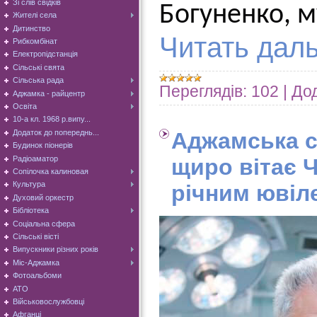
Зі слів свідків
Богуненко,
м
Жителі села
Дитинство
Читать дал
Рибкомбінат
Електропідстанція
Сільські свята
Сільська рада
Переглядів:
102
|
Дод
Аджамка - райцентр
Освіта
10-а кл. 1968 р.випу...
Додаток до попереднь...
Аджамська с
Будинок піонерів
Радіоаматор
щиро вітає Ч
Сопілочка калиновая
Культура
річним ювіл
Духовий оркестр
Бібліотека
Соціальна сфера
Сільські вісті
Випускники різних років
Міс-Аджамка
Фотоальбоми
АТО
Військовослужбовці
Афганці