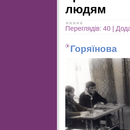
людям
Переглядів:
40
|
Дода
Горяїнова