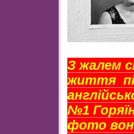
З жалем с
життя пі
англійськ
№1 Горяїн
фото вона