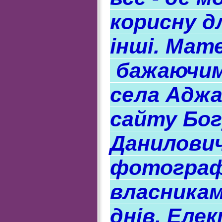
корисну д
інші. Мат
бажаючим
села Адж
сайту Бо
Данилович
фотограф
власникам
днів. Еле