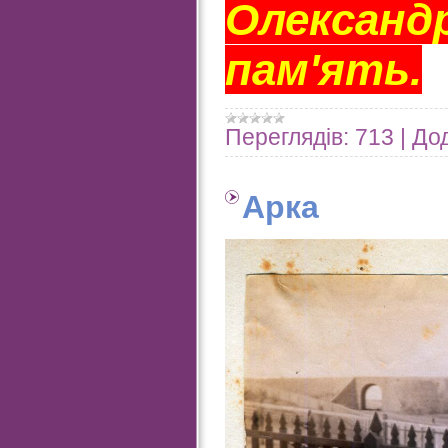
Олександр
пам'ять.
Переглядів:
713
|
Дод
Арка