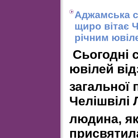
Аджамська с
щиро вітає Ч
річним ювіл
Сьогодні с
ювілей від
загальної 
Челішвілі 
людина, як
присвятил