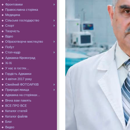
Фронтовики
Православна сторінка
Медицина
Сільське господарство
Спорт
Творчість
Відео
Образотворче мистецтво
Побут
Стоп-кадр
Аджамка-Кіровоград
Хі-Хі
У нас в гостях...
Гордість Аджамки
4 квітня 2017 року
Сімейний ФОТОАРХІВ
Природні явища
Аджамка на сторінках...
Вічна вам память
ВСЕ ПРО ВСЕ
Каталог статей
Каталог файлів
Блог
Видео