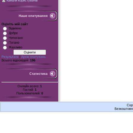
Канали користувачів
Наше опитування
Оцініть мій сайт
Відмінно
Добре
Непогано
Погано
Жахливо
Результати
|
Архів опитувань
Всього відповідей:
196
Статистика
Онлайн всего:
1
Гостей:
1
Пользователей:
0
Cop
Безкоштов