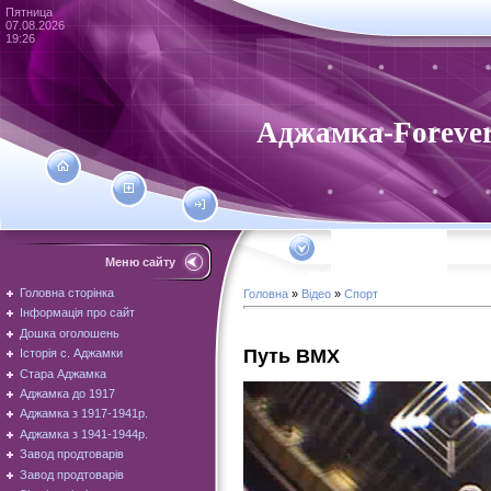
Пятница
07.08.2026
19:26
Аджамка-Foreve
Меню сайту
Головна сторінка
Головна
»
Відео
»
Спорт
Інформація про сайт
Дошка оголошень
Путь BMX
Історія с. Аджамки
Стара Аджамка
Аджамка до 1917
Аджамка з 1917-1941р.
Аджамка з 1941-1944р.
Завод продтоварів
Завод продтоварів