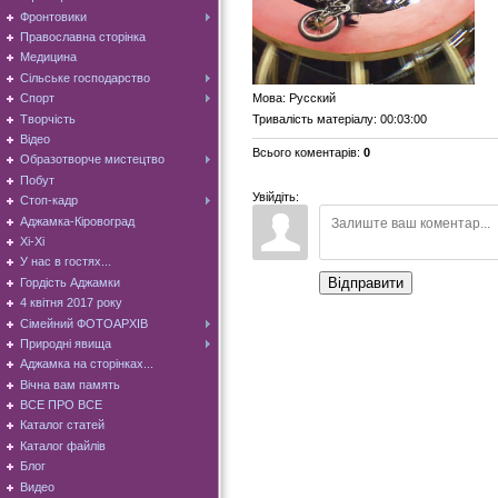
Фронтовики
Православна сторінка
Медицина
Сільське господарство
Мова
: Русский
Спорт
Творчість
Тривалість матеріалу
: 00:03:00
Відео
Всього коментарів
:
0
Образотворче мистецтво
Побут
Увійдіть:
Стоп-кадр
Аджамка-Кіровоград
Хі-Хі
У нас в гостях...
Відправити
Гордість Аджамки
4 квітня 2017 року
Сімейний ФОТОАРХІВ
Природні явища
Аджамка на сторінках...
Вічна вам память
ВСЕ ПРО ВСЕ
Каталог статей
Каталог файлів
Блог
Видео