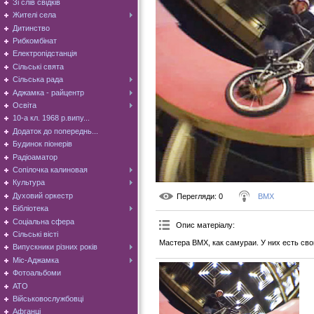
Зі слів свідків
Жителі села
Дитинство
Рибкомбінат
Електропідстанція
Сільські свята
Сільська рада
Аджамка - райцентр
Освіта
10-а кл. 1968 р.випу...
Додаток до попереднь...
Будинок піонерів
Радіоаматор
Сопілочка калиновая
Культура
Духовий оркестр
Перегляди
: 0
BMX
Бібліотека
Соціальна сфера
Опис матеріалу
:
Сільські вісті
Мастера BMX, как самураи. У них есть свой
Випускники різних років
Міс-Аджамка
Фотоальбоми
АТО
Військовослужбовці
Афганці