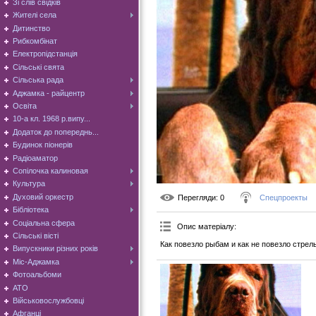
Зі слів свідків
Жителі села
Дитинство
Рибкомбінат
Електропідстанція
Сільські свята
Сільська рада
Аджамка - райцентр
Освіта
10-а кл. 1968 р.випу...
Додаток до попереднь...
Будинок піонерів
Радіоаматор
Сопілочка калиновая
Культура
Духовий оркестр
Перегляди
: 0
Спецпроекты
Бібліотека
Соціальна сфера
Опис матеріалу
:
Сільські вісті
Как повезло рыбам и как не повезло стрел
Випускники різних років
Міс-Аджамка
Фотоальбоми
АТО
Військовослужбовці
Афганці