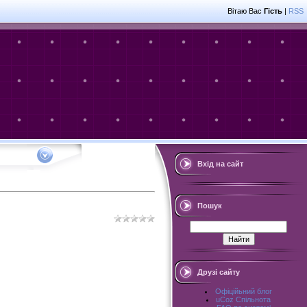
Вітаю Вас
Гість
|
RSS
Вхід на сайт
Пошук
Друзі сайту
Офіційьний блог
uCoz Спільнота