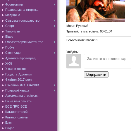
Фронтовики
Православна сторінка
Медицина
Сільське господарство
Мова
: Русский
Спорт
Творчість
Тривалість матеріалу
: 00:01:34
Відео
Всього коментарів
:
0
Образотворче мистецтво
Побут
Увійдіть:
Стоп-кадр
Аджамка-Кіровоград
Хі-Хі
У нас в гостях...
Відправити
Гордість Аджамки
4 квітня 2017 року
Сімейний ФОТОАРХІВ
Природні явища
Аджамка на сторінках...
Вічна вам память
ВСЕ ПРО ВСЕ
Каталог статей
Каталог файлів
Блог
Видео