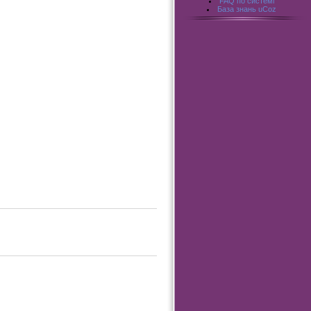
FAQ по системі
База знань uCoz