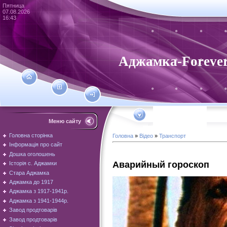
Пятница
07.08.2026
16:43
Аджамка-Foreve
Меню сайту
Головна сторінка
Головна
»
Відео
»
Транспорт
Інформація про сайт
Дошка оголошень
Аварийный гороскоп
Історія с. Аджамки
Стара Аджамка
Аджамка до 1917
Аджамка з 1917-1941р.
Аджамка з 1941-1944р.
Завод продтоварів
Завод продтоварів