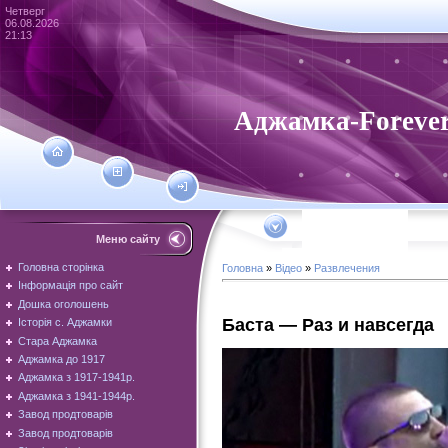
Четверг
06.08.2026
21:13
Аджамка-Foreve
Меню сайту
Головна сторінка
Головна
»
Відео
»
Развлечения
Інформація про сайт
Дошка оголошень
Баста — Раз и навсегда
Історія с. Аджамки
Стара Аджамка
Аджамка до 1917
Аджамка з 1917-1941р.
Аджамка з 1941-1944р.
Завод продтоварів
Завод продтоварів