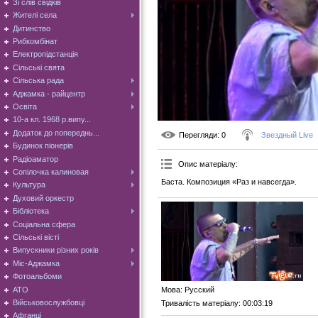
Зі слів свідків
Жителі села
Дитинство
Рибкомбінат
Електропідстанція
Сільські свята
Сільська рада
Аджамка - райцентр
Освіта
10-а кл. 1968 р.випу...
Додаток до попереднь...
Перегляди
: 0
Звездный Live
Будинок піонерів
Радіоаматор
Опис матеріалу
:
Сопілочка калиновая
Баста. Композиция «Раз и навсегда».
Культура
Духовий оркестр
Бібліотека
Соціальна сфера
Сільські вісті
Випускники різних років
Міс-Аджамка
Фотоальбоми
АТО
Мова
: Русский
Військовослужбовці
Тривалість матеріалу
: 00:03:19
Афганці