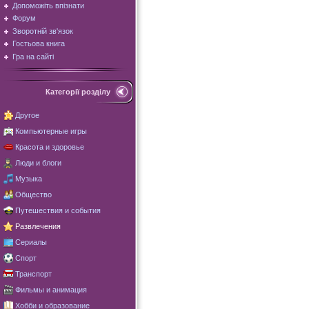
Допоможіть впізнати
Форум
Зворотній зв'язок
Гостьова книга
Гра на сайті
Категорії розділу
Другое
Компьютерные игры
Красота и здоровье
Люди и блоги
Музыка
Общество
Путешествия и события
Развлечения
Сериалы
Спорт
Транспорт
Фильмы и анимация
Хобби и образование