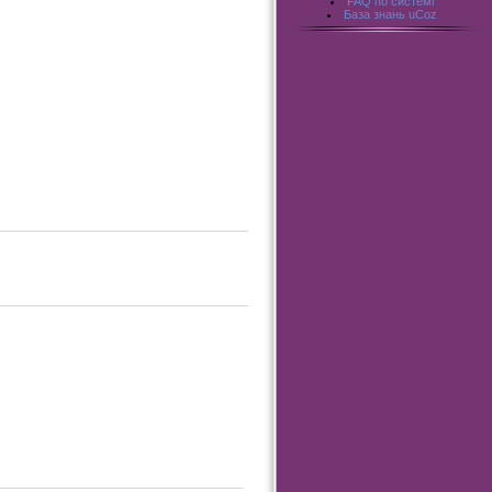
FAQ по системі
База знань uCoz