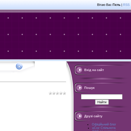
Вітаю Вас
Гість
|
RSS
Вхід на сайт
Пошук
Друзі сайту
Офіційьний блог
uCoz Спільнота