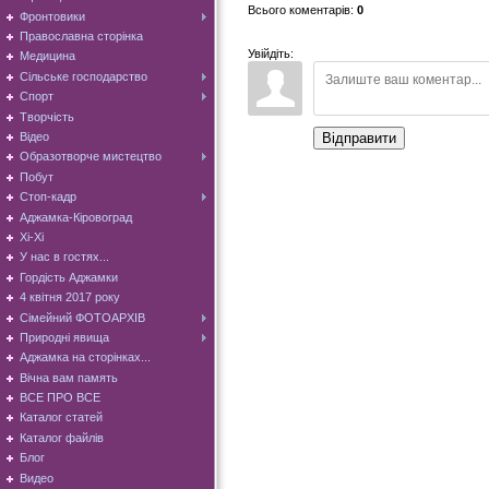
Всього коментарів
:
0
Фронтовики
Православна сторінка
Увійдіть:
Медицина
Сільське господарство
Спорт
Творчість
Відео
Відправити
Образотворче мистецтво
Побут
Стоп-кадр
Аджамка-Кіровоград
Хі-Хі
У нас в гостях...
Гордість Аджамки
4 квітня 2017 року
Сімейний ФОТОАРХІВ
Природні явища
Аджамка на сторінках...
Вічна вам память
ВСЕ ПРО ВСЕ
Каталог статей
Каталог файлів
Блог
Видео