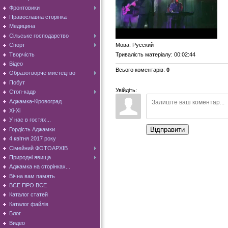
Фронтовики
Православна сторінка
Медицина
Сільське господарство
Мова
: Русский
Спорт
Творчість
Тривалість матеріалу
: 00:02:44
Відео
Всього коментарів
:
0
Образотворче мистецтво
Побут
Увійдіть:
Стоп-кадр
Аджамка-Кіровоград
Хі-Хі
У нас в гостях...
Відправити
Гордість Аджамки
4 квітня 2017 року
Сімейний ФОТОАРХІВ
Природні явища
Аджамка на сторінках...
Вічна вам память
ВСЕ ПРО ВСЕ
Каталог статей
Каталог файлів
Блог
Видео