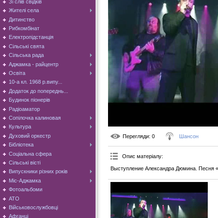
Зі слів свідків
Жителі села
Дитинство
Рибкомбінат
Електропідстанція
Сільські свята
Сільська рада
Аджамка - райцентр
Освіта
10-а кл. 1968 р.випу...
Додаток до попереднь...
Будинок піонерів
Радіоаматор
Сопілочка калиновая
Культура
Духовий оркестр
Перегляди
: 0
Шансон
Бібліотека
Соціальна сфера
Опис матеріалу
:
Сільські вісті
Выступление Александра Дюмина. Песня 
Випускники різних років
Міс-Аджамка
Фотоальбоми
АТО
Військовослужбовці
Афганці