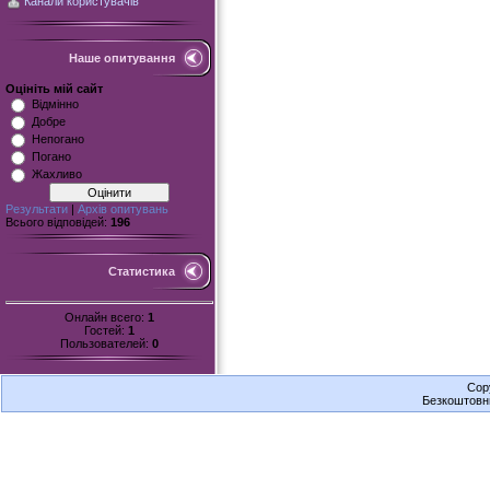
Канали користувачів
Наше опитування
Оцініть мій сайт
Відмінно
Добре
Непогано
Погано
Жахливо
Результати
|
Архів опитувань
Всього відповідей:
196
Статистика
Онлайн всего:
1
Гостей:
1
Пользователей:
0
Cop
Безкоштов