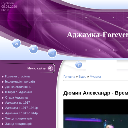
Суббота
08.08.2026
06:03
Аджамка-Foreve
Меню сайту
Головна сторінка
Головна
»
Відео
»
Музыка
Інформація про сайт
Дошка оголошень
Дюмин Александр - Врем
Історія с. Аджамки
Стара Аджамка
Аджамка до 1917
Аджамка з 1917-1941р.
Аджамка з 1941-1944р.
Завод продтоварів
Завод продтоварів